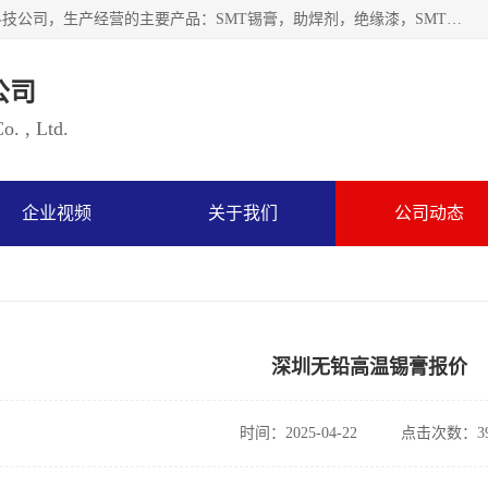
深圳市海云森科技有限公司是一家生产及销售为一体的化工科技公司，生产经营的主要产品：SMT锡膏，助焊剂，绝缘漆，SMT红胶，锡条，锡线 等电子辅料系列产品。海云森科技公司自成立以来一贯坚持“发展是根本质量是生存、服务第一”企业宗旨，其发展速度成为同行业的佼佼者，秉承国际大潮到来之际，公司以环境保护为己任，率先开发出无铅焊锡膏，无铅助焊剂，无铅清洗剂等产品。
公司
. , Ltd.
企业视频
关于我们
公司动态
深圳无铅高温锡膏报价
时间：2025-04-22
点击次数：39