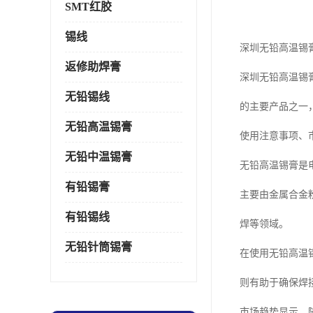
SMT红胶
锡线
深圳无铅高温锡
返修助焊膏
深圳无铅高温锡
无铅锡线
的主要产品之一
无铅高温锡膏
使用注意事项、
无铅中温锡膏
无铅高温锡膏是
有铅锡膏
主要由金属合金
有铅锡线
焊等领域。
无铅针筒锡膏
在使用无铅高温
则有助于确保焊
市场趋势显示，