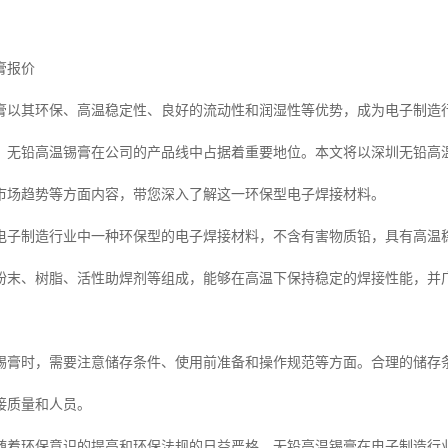
膏报价
膏以其环保、高温稳定性、良好的流动性和润湿性等优势，成为电子制造
，无铅高温锡膏在公司的产品线中占据着重要地位。本文将以深圳无铅高
市场趋势等方面内容，带您深入了解这一环保型电子焊接材料。
电子制造行业中一种环保型的电子焊接材料，不含有害物质铅，具有高温
粉末、树脂、活性助焊剂等组成，能够在高温下保持稳定的焊接性能，并广泛
锡膏时，需要注意储存条件、使用前准备和操作规范等方面。合理的储存
接质量和人员。
随着环保意识的提高和环保法规的日益严格，无铅高温锡膏在电子制造行