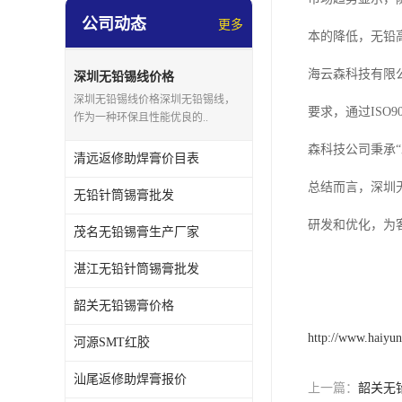
公司动态
更多
本的降低，无铅
海云森科技有限
深圳无铅锡线价格
深圳无铅锡线价格深圳无铅锡线，
要求，通过IS
作为一种环保且性能优良的..
森科技公司秉承
清远返修助焊膏价目表
总结而言，深圳
无铅针筒锡膏批发
研发和优化，为
茂名无铅锡膏生产厂家
湛江无铅针筒锡膏批发
韶关无铅锡膏价格
http://www.haiyu
河源SMT红胶
汕尾返修助焊膏报价
上一篇：
韶关无