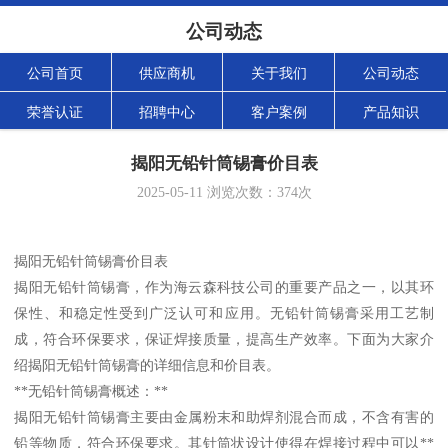
公司动态
公司首页
供应商机
关于我们
公司动态
荣誉认证
招聘中心
客户案例
产品知识
揭阳无铅针筒锡膏价目表
2025-05-11
浏览次数：
374
次
揭阳无铅针筒锡膏价目表
揭阳无铅针筒锡膏，作为海云森科技公司的重要产品之一，以其环
保性、和稳定性受到广泛认可和应用。无铅针筒锡膏采用工艺制
成，符合环保要求，保证焊接质量，提高生产效率。下面为大家介
绍揭阳无铅针筒锡膏的详细信息和价目表。
**无铅针筒锡膏概述：**
揭阳无铅针筒锡膏主要由金属粉末和助焊剂混合而成，不含有害的
铅等物质，符合环保要求。其针筒状设计使得在焊接过程中可以**