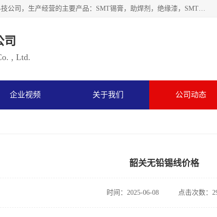
深圳市海云森科技有限公司是一家生产及销售为一体的化工科技公司，生产经营的主要产品：SMT锡膏，助焊剂，绝缘漆，SMT红胶，锡条，锡线 等电子辅料系列产品。海云森科技公司自成立以来一贯坚持“发展是根本质量是生存、服务第一”企业宗旨，其发展速度成为同行业的佼佼者，秉承国际大潮到来之际，公司以环境保护为己任，率先开发出无铅焊锡膏，无铅助焊剂，无铅清洗剂等产品。
公司
. , Ltd.
企业视频
关于我们
公司动态
韶关无铅锡线价格
时间：2025-06-08
点击次数：29