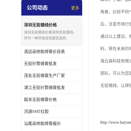
公司动态
更多
再者，比较不同
后，注意市场行
深圳无铅锡线价格
深圳无铅锡线价格深圳无铅锡线，
通过以上建议，
作为一种环保且性能优良的..
料，将在未来的
清远返修助焊膏价目表
海云森科技有限
无铅针筒锡膏批发
团队，可以为您
茂名无铅锡膏生产厂家
无铅锡线，让焊
湛江无铅针筒锡膏批发
韶关无铅锡膏价格
河源SMT红胶
http://www.haiyu
汕尾返修助焊膏报价