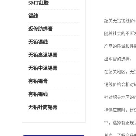
SMT红胶
锡线
韶关无铅锡线价
返修助焊膏
随着社会的不断
无铅锡线
产品的质量和性
无铅高温锡膏
出明智的选择。
无铅中温锡膏
在韶关地区，无
有铅锡膏
锡线价格会相对
有铅锡线
针对韶关地区的
无铅针筒锡膏
择供应商时，建
**，选择有正
其次，了解产品