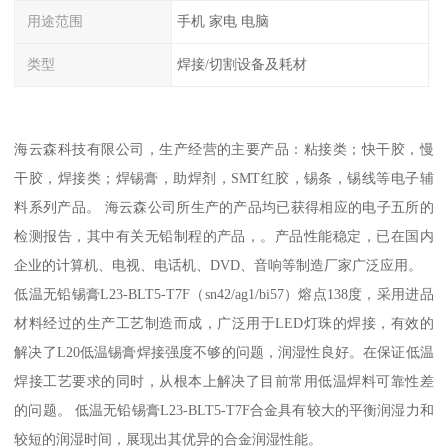
用途范围
手机 家电 电脑
类型
焊接/切割设备及耗材
海云森科技有限公司，生产经营的主要产品：粘接类；快干胶，慢
干胶，焊接类；焊锡膏，助焊剂，SMT红胶，锡条，锡线等电子辅
料系列产品。 海云森公司所生产的产品均已获得相应的电子五所的
检测报告，其中有关无铅制程的产品，。产品性能稳定，已在国内
企业的计算机、电视、电话机、DVD、音响等制造厂家广泛应用。
低温无铅锡膏L23-BLT5-T7F（sn42/ag1/bi57）熔点138度，采用进品
材料经过的生产工艺制造而成，广泛用于LED灯珠的焊接，有效的
解决了L20低温锡膏焊接强度不够的问题，润湿性良好。在保证低温
焊接工艺要求的同时，从根本上解决了目前常用低温焊料可靠性差
的问题。 低温无铅锡膏L23-BLT5-T7F合金具有较大的平衡润湿力和
较短的润湿时间，展现出其优异的合金润湿性能。