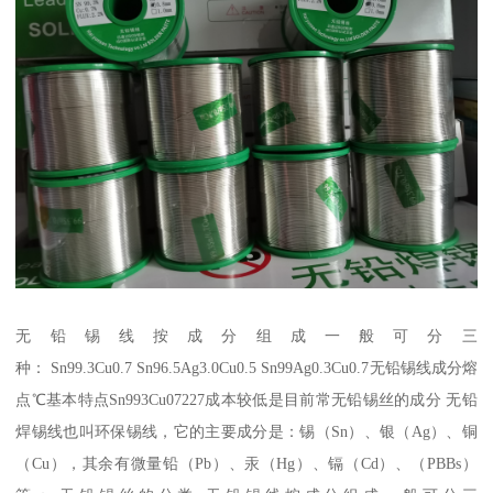
无铅锡线按成分组成一般可分三
种： Sn99.3Cu0.7 Sn96.5Ag3.0Cu0.5 Sn99Ag0.3Cu0.7无铅锡线成分熔
点℃基本特点Sn993Cu07227成本较低是目前常无铅锡丝的成分 无铅
焊锡线也叫环保锡线，它的主要成分是：锡（Sn）、银（Ag）、铜
（Cu），其余有微量铅（Pb）、汞（Hg）、镉（Cd）、（PBBs）