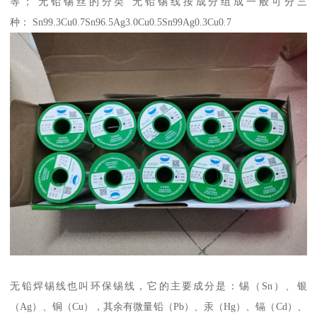
等； 无铅锡丝的分类 无铅锡线按成分组成一般可分三
种： Sn99.3Cu0.7Sn96.5Ag3.0Cu0.5Sn99Ag0.3Cu0.7
无铅焊锡线也叫环保锡线，它的主要成分是：锡（Sn）、银
（Ag）、铜（Cu），其余有微量铅（Pb）、汞（Hg）、镉（Cd）、