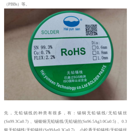
（PBBs）等。
先，无铅锡线的种类有很多，有：锡铜无铅锡线/无铅锡丝
(Sn99.3Cu0.7) 、锡银铜无铅锡线/无铅锡丝(Sn96.5Ag3.0Cu0.5) 、0.3
银无铅锡线/无铅锡丝(Sn99Ag0.3Cu0.7) 、小松香无铅锡线/无铅锡丝