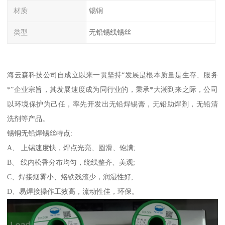
材质
锡铜
类型
无铅锡线锡丝
海云森科技公司自成立以来一贯坚持“发展是根本质量是生存、服务
*”企业宗旨，其发展速度成为同行业的，秉承*大潮到来之际，公司
以环境保护为己任，率先开发出无铅焊锡膏，无铅助焊剂，无铅清
洗剂等产品。
锡铜无铅焊锡丝特点:
A、 上锡速度快，焊点光亮、圆滑、饱满;
B、 线内松香分布均匀，绕线整齐、美观;
C、焊接烟雾小、烙铁残渣少，润湿性好;
D、易焊接操作工效高，流动性佳，环保。