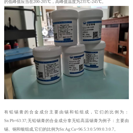
的低峰值应当在200-205℃，高峰值温度为235℃-245℃。
有铅锡膏的合金成分主要由锡和铅组成，它们的比例为：
Sn:Pb=63:37;无铅锡膏的合金成分拿无铅高温锡膏为例子：主要由
锡、铜和银组成,它们的比例为Sn:Ag:Cu=96.5:3:0.5/99:0.3:0.7。