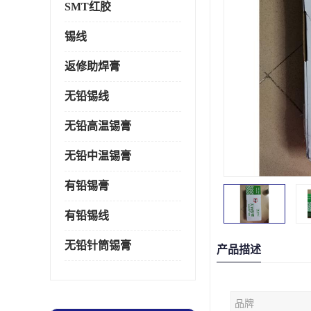
SMT红胶
锡线
返修助焊膏
无铅锡线
无铅高温锡膏
无铅中温锡膏
有铅锡膏
有铅锡线
无铅针筒锡膏
产品描述
品牌