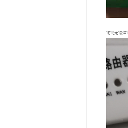
锡铜无铅焊锡丝