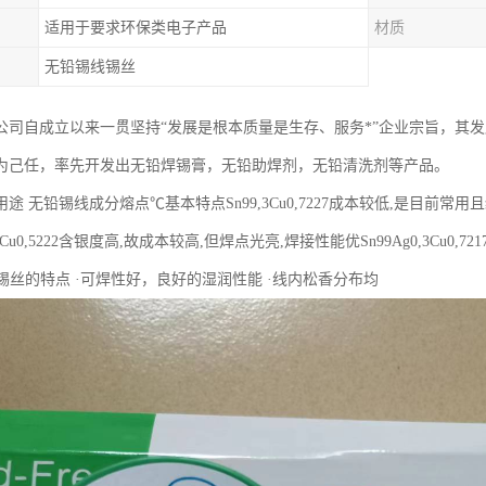
适用于要求环保类电子产品
材质
无铅锡线锡丝
公司自成立以来一贯坚持“发展是根本质量是生存、服务*”企业宗旨，其
为己任，率先开发出无铅焊锡膏，无铅助焊剂，无铅清洗剂等产品。
途 无铅锡线成分熔点℃基本特点Sn99,3Cu0,7227成本较低,是目前
g3,0Cu0,5222含银度高,故成本较高,但焊点光亮,焊接性能优Sn99Ag0,3C
铅锡丝的特点 ·可焊性好，良好的湿润性能 ·线内松香分布均