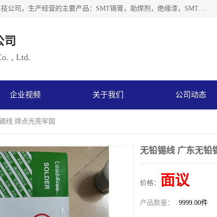
深圳市海云森科技有限公司是一家生产及销售为一体的化工科技公司，生产经营的主要产品：SMT锡膏，助焊剂，绝缘漆，SMT红胶，锡条，锡线 等电子辅料系列产品。海云森科技公司自成立以来一贯坚持“发展是根本质量是生存、服务第一”企业宗旨，其发展速度成为同行业的佼佼者，秉承国际大潮到来之际，公司以环境保护为己任，率先开发出无铅焊锡膏，无铅助焊剂，无铅清洗剂等产品。
公司
. , Ltd.
企业视频
关于我们
公司动态
铅锡线 焊点光亮牢固
无铅锡线 广东无铅
面议
价格：
产品数量：
9999.00件