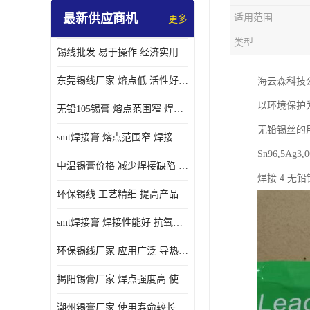
最新供应商机
适用范围
更多
类型
锡线批发 易于操作 经济实用
东莞锡线厂家 熔点低 活性好 提高产品质量
海云森科技
以环境保护
无铅105锡膏 熔点范围窄 焊点强度高 电气性能稳定
无铅锡丝的用
smt焊接膏 熔点范围窄 焊接温度低 使用寿命较长
Sn96,5A
中温锡膏价格 减少焊接缺陷 减少维护成本 抗氧化性能好
焊接 4 无
环保锡线 工艺精细 提高产品质量
smt焊接膏 焊接性能好 抗氧化性能好 焊接温度低
环保锡线厂家 应用广泛 导热性能好
揭阳锡膏厂家 焊点强度高 使用寿命较长
潮州锡膏厂家 使用寿命较长 电气性能稳定