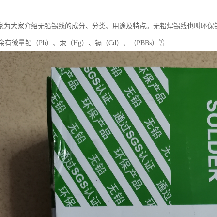
家为大家介绍无铅锡线的成分、分类、用途及特点。无铅焊锡线也叫环保锡
余有微量铅（Pb）、汞（Hg）、镉（Cd）、（PBBs）等