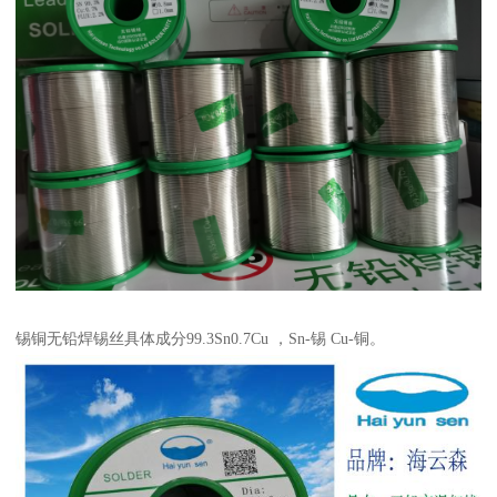
锡铜无铅焊锡丝具体成分99.3Sn0.7Cu ，Sn-锡 Cu-铜。