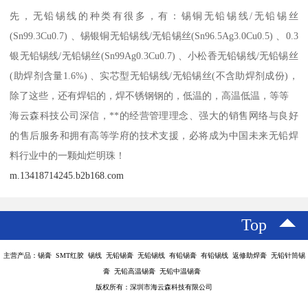
先，无铅锡线的种类有很多，有：锡铜无铅锡线/无铅锡丝
(Sn99.3Cu0.7) 、锡银铜无铅锡线/无铅锡丝(Sn96.5Ag3.0Cu0.5) 、0.3
银无铅锡线/无铅锡丝(Sn99Ag0.3Cu0.7) 、小松香无铅锡线/无铅锡丝
(助焊剂含量1.6%) 、实芯型无铅锡线/无铅锡丝(不含助焊剂成份)，
除了这些，还有焊铝的，焊不锈钢钢的，低温的，高温低温，等等
海云森科技公司深信，**的经营管理理念、强大的销售网络与良好
的售后服务和拥有高等学府的技术支援，必将成为中国未来无铅焊
料行业中的一颗灿烂明珠！
m.13418714245.b2b168.com
Top
主营产品：锡膏 SMT红胶 锡线 无铅锡膏 无铅锡线 有铅锡膏 有铅锡线 返修助焊膏 无铅针筒锡
膏 无铅高温锡膏 无铅中温锡膏
版权所有：深圳市海云森科技有限公司