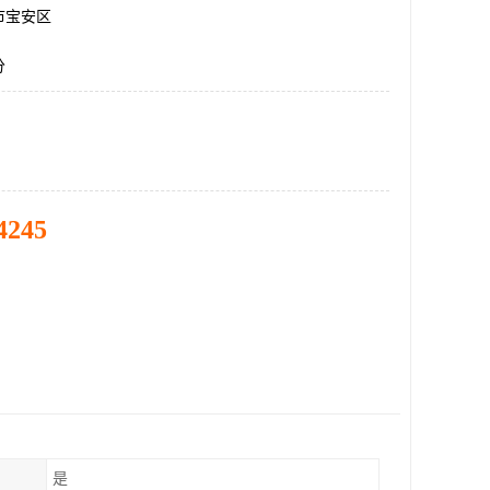
市宝安区
分
4245
是