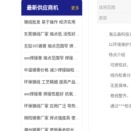
最新供应商机
适用范围
更多
类型
锡线批发 易于操作 经济实用
东莞锡线厂家 熔点低 活性好 提高产品质量
海云森科技
以环境保护
无铅105锡膏 熔点范围窄 焊点强度高 电气性能稳定
特点介绍
smt焊接膏 熔点范围窄 焊接温度低 使用寿命较长
·可焊性好
中温锡膏价格 减少焊接缺陷 减少维护成本 抗氧化性能好
·线内松香
环保锡线 工艺精细 提高产品质量
·无恶臭味
smt焊接膏 焊接性能好 抗氧化性能好 焊接温度低
·卷线整齐
环保锡线厂家 应用广泛 导热性能好
·通过***
揭阳锡膏厂家 焊点强度高 使用寿命较长
潮州锡膏厂家 使用寿命较长 电气性能稳定