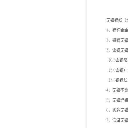
无铅锡线（
1、锡铜合金
2、镀镍无
3、含银无
（0.3含银常
（3.0含银）S
（3.5银锡线
4、无铅不
5、无铅焊
6、实芯无
7、低温无铅