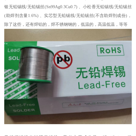
银无铅锡线/无铅锡丝(Sn99Ag0.3Cu0.7) 、小松香无铅锡线/无铅锡丝
(助焊剂含量1.6%) 、实芯型无铅锡线/无铅锡丝(不含助焊剂成份)，
除了这些，还有焊铝的，焊不锈钢钢的，低温的，高温低温，等等