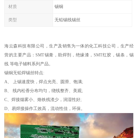
材质
锡铜
类型
无铅锡线锡丝
海云森科技有限公司，生产及销售为一体的化工科技公司，生产经
营的主要产品：SMT锡膏，助焊剂，绝缘漆，SMT红胶，锡条，锡
线 等电子辅料系列产品。
锡铜无铅焊锡丝特点:
A、 上锡速度快，焊点光亮、圆滑、饱满;
B、 线内松香分布均匀，绕线整齐、美观;
C、焊接烟雾小、烙铁残渣少，润湿性好;
D、易焊接操作工效高，流动性佳，环保。