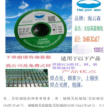
先，无铅锡线的种类有很多，有：锡铜无铅锡线/无铅锡丝
(Sn99.3Cu0.7) 、锡银铜无铅锡线/无铅锡丝(Sn96.5Ag3.0Cu0.5) 、0.3