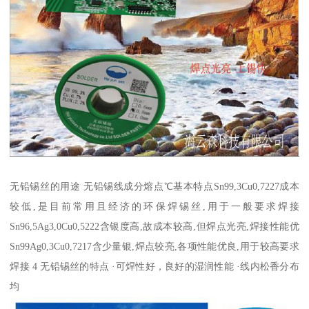
无铅锡丝的用途 无铅锡线成分熔点℃基本特点Sn99,3Cu0,7227成本
较低,是目前常用且经济的环保焊锡丝,用于一般要求焊接
Sn96,5Ag3,0Cu0,5222含银度高,故成本较高,但焊点光亮,焊接性能优
Sn99Ag0,3Cu0,7217含少量银,焊点较亮,各项性能优良,用于较高要求
焊接 4 无铅锡丝的特点 ·可焊性好，良好的湿润性能 ·线内松香分布
均