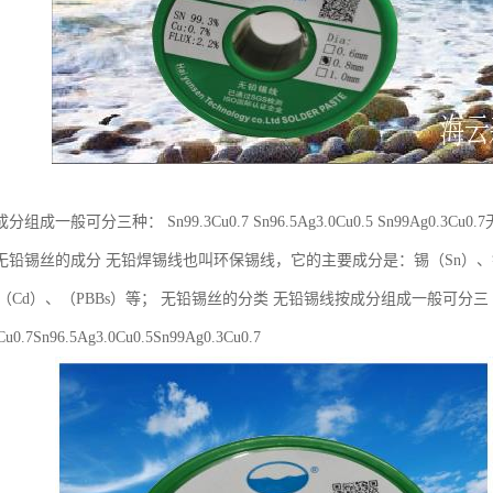
成一般可分三种： Sn99.3Cu0.7 Sn96.5Ag3.0Cu0.5 Sn99Ag0.3
无铅锡丝的成分 无铅焊锡线也叫环保锡线，它的主要成分是：锡（Sn）、银
（Cd）、（PBBs）等； 无铅锡丝的分类 无铅锡线按成分组成一般可分三
u0.7Sn96.5Ag3.0Cu0.5Sn99Ag0.3Cu0.7