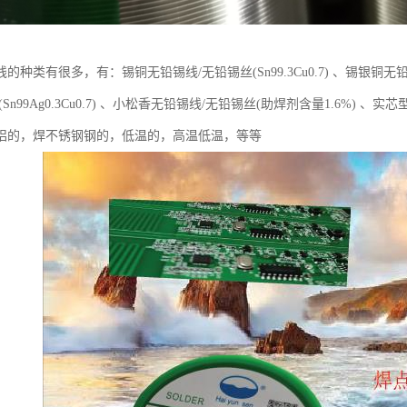
种类有很多，有：锡铜无铅锡线/无铅锡丝(Sn99.3Cu0.7) 、锡银铜无铅锡线/无
(Sn99Ag0.3Cu0.7) 、小松香无铅锡线/无铅锡丝(助焊剂含量1.6%)
铝的，焊不锈钢钢的，低温的，高温低温，等等