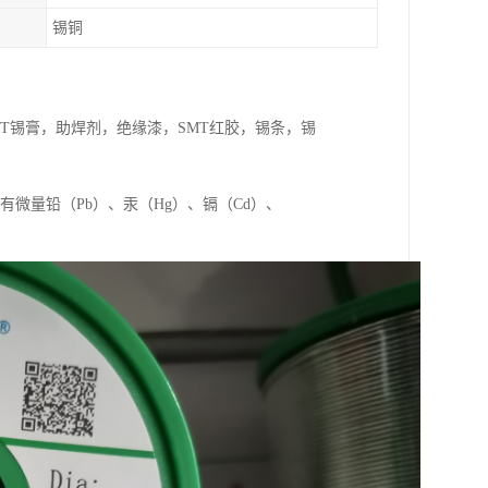
锡铜
T锡膏，助焊剂，绝缘漆，SMT红胶，锡条，锡
有微量铅（Pb）、汞（Hg）、镉（Cd）、