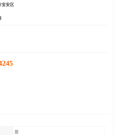
市宝安区
银
4245
是