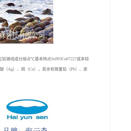
Cu0.7无铅锡线成分熔点℃基本特点Sn993Cu07227成本较
（Ag）、铜（Cu），其余有微量铅（Pb）、汞