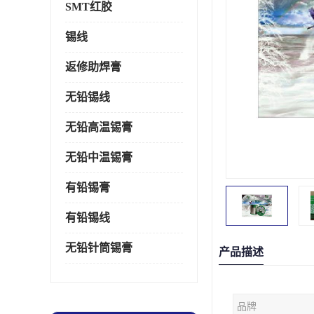
SMT红胶
锡线
返修助焊膏
无铅锡线
无铅高温锡膏
无铅中温锡膏
有铅锡膏
有铅锡线
无铅针筒锡膏
产品描述
品牌