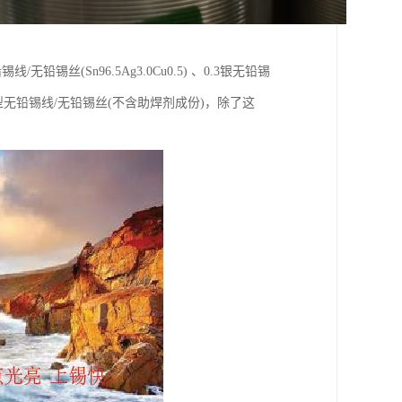
铅锡丝(Sn96.5Ag3.0Cu0.5) 、0.3银无铅锡
 、实芯型无铅锡线/无铅锡丝(不含助焊剂成份)，除了这