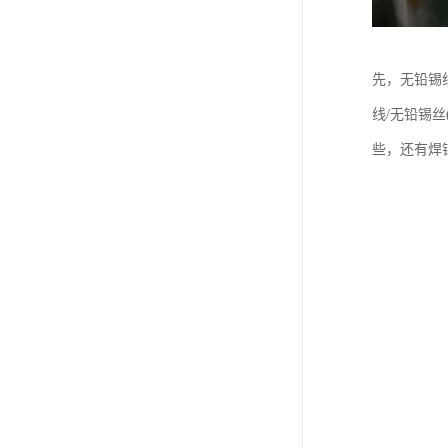
先，无铅锡线的
线/无铅锡丝
些，还有焊