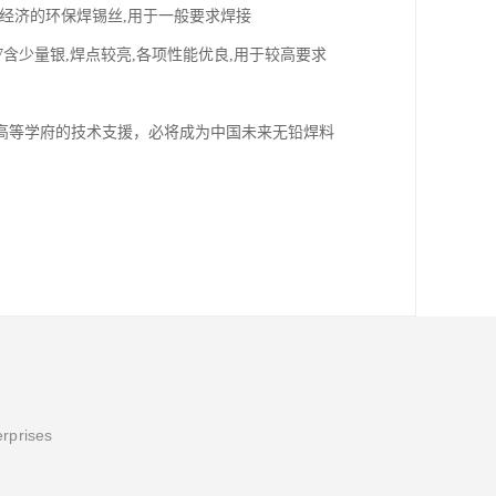
常用且经济的环保焊锡丝,用于一般要求焊接
u0,7217含少量银,焊点较亮,各项性能优良,用于较高要求
高等学府的技术支援，必将成为中国未来无铅焊料
erprises