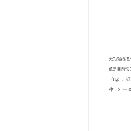
无铅锡线按成分组
低是目前常
（Hg）、镉
种： Sn99.3C